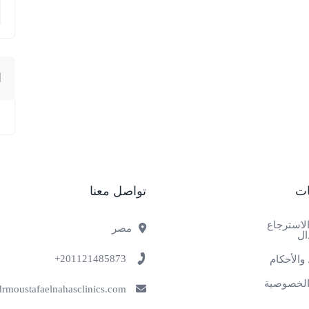
ا
ات
تواصل معنا
لاسترجاع
مصر
ال
201121485873+
والأحكام
لخصوصية
info@drmoustafaelnahasclinics.com