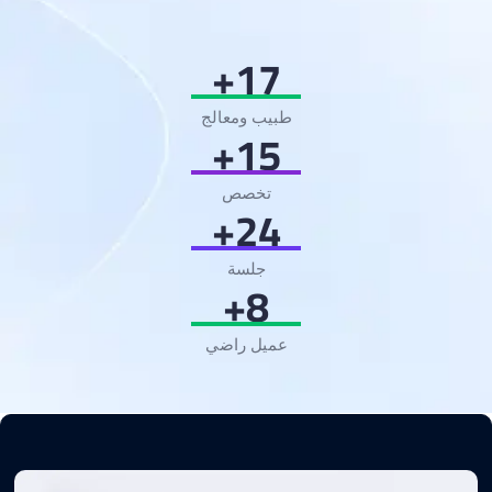
+
20
طبيب ومعالج
+
18
تخصص
+
30
جلسة
+
10
عميل راضي