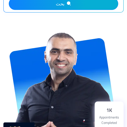
بحث
1K
Appointments
Completed