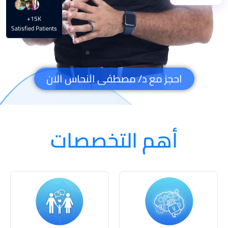
15K+
Satisfied Patients
احجز مع د/ مصطفى النحاس الان
أهم التخصصات