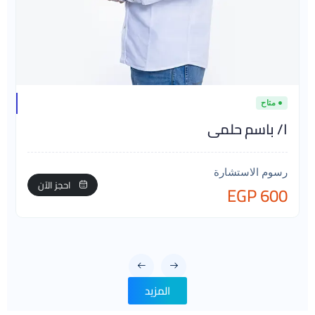
متاح
ا/ باسم حلمى
رسوم الاستشارة
احجز الآن
600 EGP
المزيد