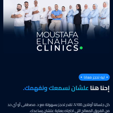
ليه تحجز معانا
إحنا هنا
علشان نسمعك ونفهمك.
كل جلساتنا أونلاين 100%، تقدر تحجز بسهولة مع د. مصطفى أو أي حد
من الفريق المعالج اللي اخترناه بعناية علشان يساعدك.