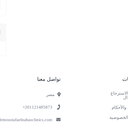
ا
ات
تواصل معنا
لاسترجاع
مصر
ال
201121485873+
والأحكام
لخصوصية
info@drmoustafaelnahasclinics.com