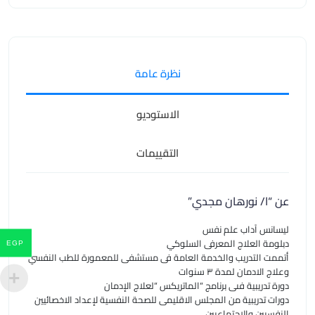
نظرة عامة
الاستوديو
التقييمات
عن “ا/ نورهان مجدي”
ليسانس آداب علم نفس
دبلومة العلاج المعرفى السلوكي
EGP
أتممت التدريب والخدمة العامة فى مستشفى للمعمورة للطب النفسي
وعلاج الادمان لمدة ٣ سنوات
دورة تدريبية فىى برنامج “الماتريكس “لعلاج الإدمان
دورات تدريبية من المجلس الاقليمى للصحة النفسية لإعداد الاخصائيين
النفسيين والاجتماعيين