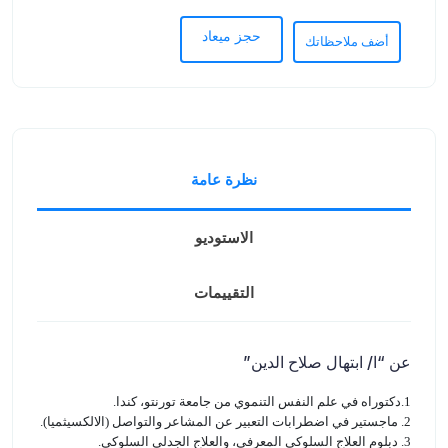
حجز ميعاد
أضف ملاحظاتك
نظرة عامة
الاستوديو
التقييمات
عن “ا/ ابتهال صلاح الدين”
1.دكتوراه في علم النفس التنموي من جامعة تورنتو، كندا.
2. ماجستير في اضطرابات التعبير عن المشاعر والتواصل (الالكسيثميا).
3. دبلوم العلاج السلوكي المعرفي، والعلاج الجدلي السلوكي.