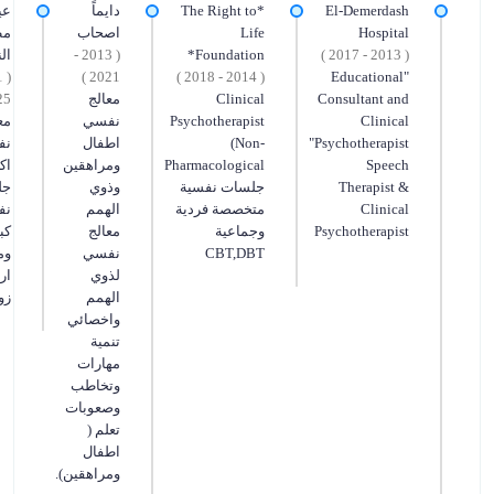
El‑Demerdash
*The Right to
دايماً
عي
Hospital
Life
اصحاب
مط
( 2013 - 2017 )
Foundation*
( 2013 -
ال
2021 )
( 2014 - 2018 )
"Educational
Consultant and
Clinical
معالج
5 )
Clinical
Psychotherapist
نفسي
مع
Psychotherapist"
(Non-
اطفال
نف
Speech
Pharmacological
ومراهقين
اك
Therapist &
جلسات نفسية
وذوي
جل
Clinical
متخصصة فردية
الهمم
نف
Psychotherapist
وجماعية
معالج
كب
CBT,DBT
نفسي
وم
لذوي
ار
الهمم
زو
واخصائي
تنمية
مهارات
وتخاطب
وصعوبات
تعلم (
اطفال
ومراهقين).