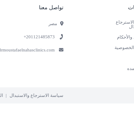
ات
تواصل معنا
لاسترجاع
مصر
ال
201121485873+
والأحكام
لخصوصية
info@drmoustafaelnahasclinics.com
ده
سياسة الاسترجاع والاستبدال
ال