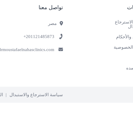
ات
تواصل معنا
لاسترجاع
مصر
ال
201121485873+
والأحكام
لخصوصية
info@drmoustafaelnahasclinics.com
ده
سياسة الاسترجاع والاستبدال
ال