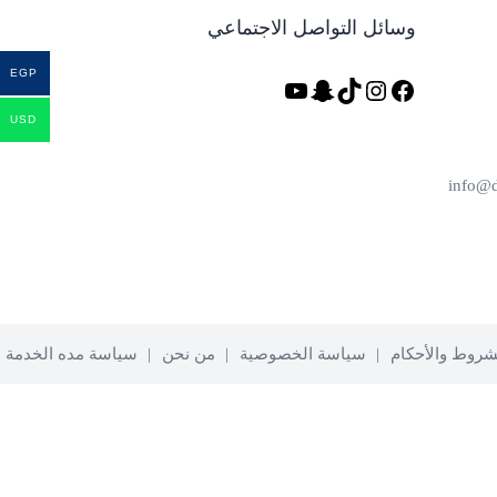
وسائل التواصل الاجتماعي
EGP
فيسبوك
تيك
إنستجرام
سناب
يوتيوب
توك
شات
USD
شروط والأحكام
سياسة الخصوصية
من نحن
سياسة مده الخدمة