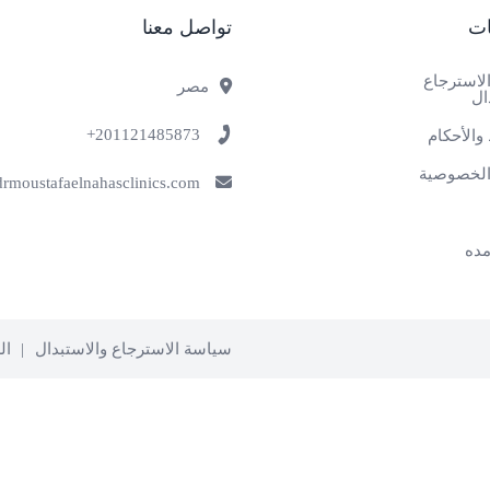
ات
تواصل معنا
لاسترجاع
مصر
ال
201121485873+
والأحكام
لخصوصية
info@drmoustafaelnahasclinics.com
ده
سياسة الاسترجاع والاستبدال
ال