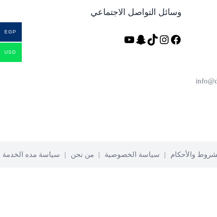
وسائل التواصل الاجتماعي
EGP
فيسبوك
تيك
إنستجرام
سناب
يوتيوب
توك
شات
USD
شروط والأحكام
سياسة الخصوصية
من نحن
سياسة مده الخدمة