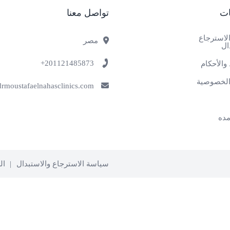
ات
تواصل معنا
لاسترجاع
مصر
ال
201121485873+
والأحكام
لخصوصية
info@drmoustafaelnahasclinics.com
ده
سياسة الاسترجاع والاستبدال
ال