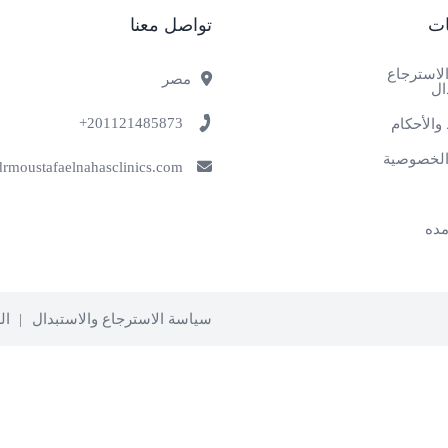
ات
تواصل معنا
لاسترجاع
مصر
ال
201121485873+
والأحكام
لخصوصية
info@drmoustafaelnahasclinics.com
ده
سياسة الاسترجاع والاستبدال
ال