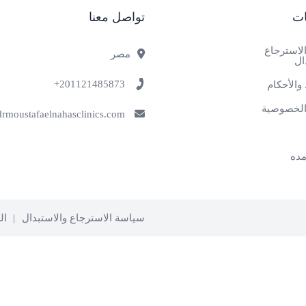
ات
تواصل معنا
لاسترجاع
مصر
ال
201121485873+
والأحكام
لخصوصية
info@drmoustafaelnahasclinics.com
ده
سياسة الاسترجاع والاستبدال
ال